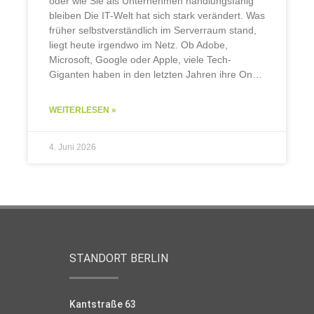
oder wie Sie als Unternehmen handlungsfähig
bleiben Die IT-Welt hat sich stark verändert. Was
früher selbstverständlich im Serverraum stand,
liegt heute irgendwo im Netz. Ob Adobe,
Microsoft, Google oder Apple, viele Tech-
Giganten haben in den letzten Jahren ihre On-
Premises-Lösungen eingestellt. Statt
selbstbestimmtem Betrieb auf dem eigenen
WEITERLESEN »
Server gilt nun:
4. Juni 2026
STANDORT BERLIN
Kantstraße 63