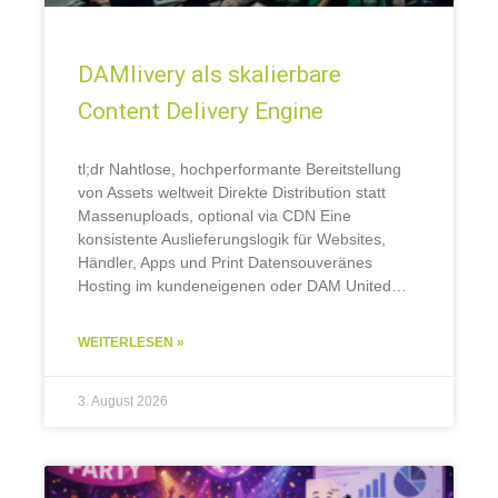
DAMlivery als skalierbare
Content Delivery Engine
tl;dr Nahtlose, hochperformante Bereitstellung
von Assets weltweit Direkte Distribution statt
Massenuploads, optional via CDN Eine
konsistente Auslieferungslogik für Websites,
Händler, Apps und Print Datensouveränes
Hosting im kundeneigenen oder DAM United
CDN Warum globale Content-Auslieferung so
entscheidend ist. Große Unternehmen betreiben
WEITERLESEN »
zahlreiche Länder-Websites, Themenportale,
Online-Shops, Apps und Händlerportale. Überall
werden
3. August 2026