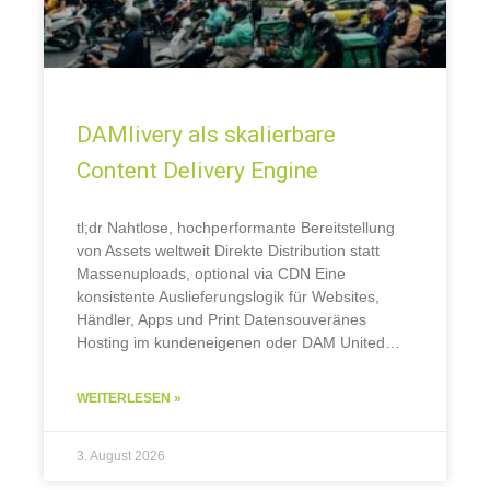
DAMlivery als skalierbare
Content Delivery Engine
tl;dr Nahtlose, hochperformante Bereitstellung
von Assets weltweit Direkte Distribution statt
Massenuploads, optional via CDN Eine
konsistente Auslieferungslogik für Websites,
Händler, Apps und Print Datensouveränes
Hosting im kundeneigenen oder DAM United
CDN Warum globale Content-Auslieferung so
entscheidend ist. Große Unternehmen betreiben
WEITERLESEN »
zahlreiche Länder-Websites, Themenportale,
Online-Shops, Apps und Händlerportale. Überall
werden
3. August 2026