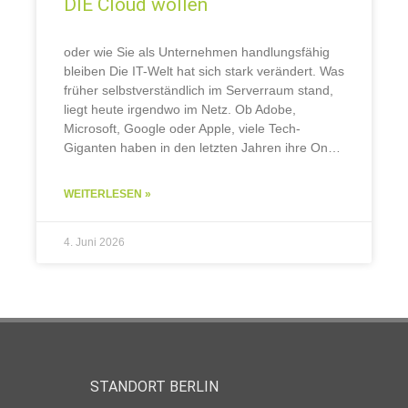
DIE Cloud wollen
oder wie Sie als Unternehmen handlungsfähig
bleiben Die IT-Welt hat sich stark verändert. Was
früher selbstverständlich im Serverraum stand,
liegt heute irgendwo im Netz. Ob Adobe,
Microsoft, Google oder Apple, viele Tech-
Giganten haben in den letzten Jahren ihre On-
Premises-Lösungen eingestellt. Statt
selbstbestimmtem Betrieb auf dem eigenen
WEITERLESEN »
Server gilt nun:
4. Juni 2026
STANDORT BERLIN