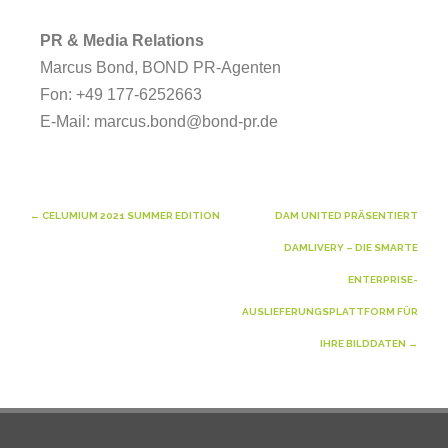
PR & Media Relations
Marcus Bond, BOND PR-Agenten
Fon: +49 177-6252663
E-Mail: marcus.bond@bond-pr.de
Beitragsnavigation
←
CELUMIUM 2021 SUMMER EDITION
DAM UNITED PRÄSENTIERT
DAMLIVERY – DIE SMARTE
ENTERPRISE-
AUSLIEFERUNGSPLATTFORM FÜR
IHRE BILDDATEN
→